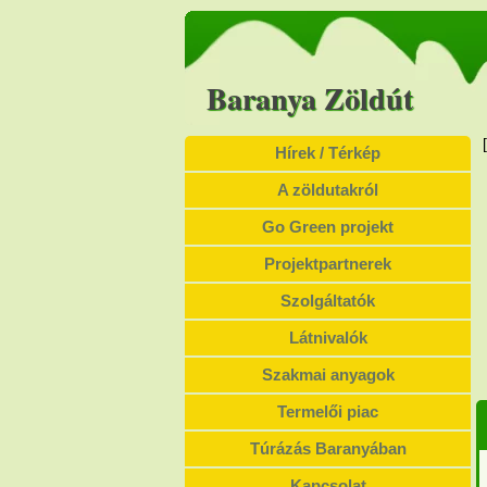
Baranya Zöldút
Hírek / Térkép
A zöldutakról
Go Green projekt
Projektpartnerek
Szolgáltatók
Látnivalók
Szakmai anyagok
Termelői piac
Túrázás Baranyában
Kapcsolat