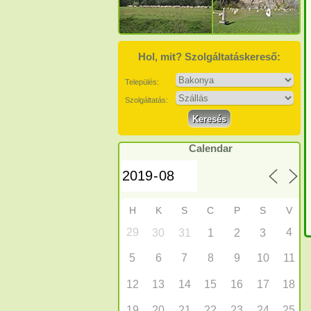
Hol, mit? Szolgáltatáskereső:
Település:
Szolgáltatás:
Calendar
H
K
S
C
P
S
V
29
4
30
31
1
2
3
5
6
7
8
9
10
11
12
13
14
15
16
17
18
19
20
21
22
23
24
25