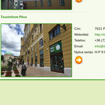
Tourinform Pécs
Cím:
7621 P
Weboldal:
http:/
Telefon:
+36 (7
Email:
info@i
Nyitva tartás:
H-P 9: