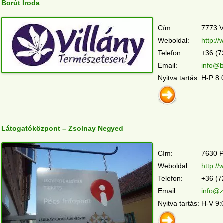
Borút Iroda
Cím:
7773 Vi
Weboldal:
http:/
Telefon:
+36 (7
Email:
info@b
Nyitva tartás:
H-P 8:
Látogatóközpont – Zsolnay Negyed
Cím:
7630 P
Weboldal:
http:/
Telefon:
+36 (7
Email:
info@z
Nyitva tartás:
H-V 9: