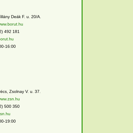
llány Deák F. u. 20/A.
/www.borut.hu
2) 492 181
orut.hu
00-16:00
écs, Zsolnay V. u. 37.
/www.zsn.hu
2) 500 350
sn.hu
00-19:00