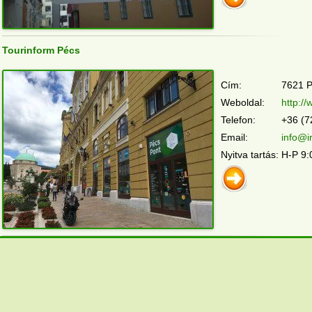
Tourinform Pécs
Cím:
7621 P
Weboldal:
http:/
Telefon:
+36 (7
Email:
info@i
Nyitva tartás:
H-P 9: