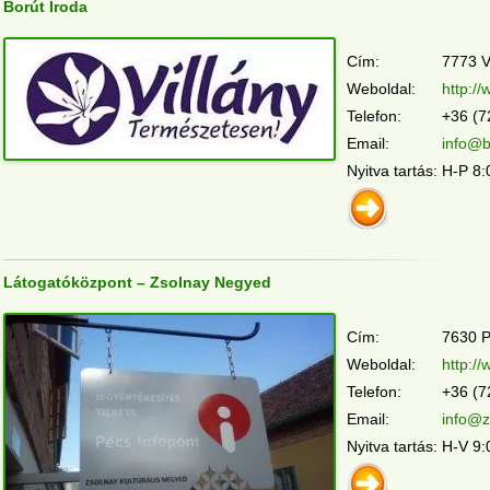
Borút Iroda
Cím:
7773 Vi
Weboldal:
http:/
Telefon:
+36 (7
Email:
info@b
Nyitva tartás:
H-P 8:
Látogatóközpont – Zsolnay Negyed
Cím:
7630 P
Weboldal:
http:/
Telefon:
+36 (7
Email:
info@z
Nyitva tartás:
H-V 9: