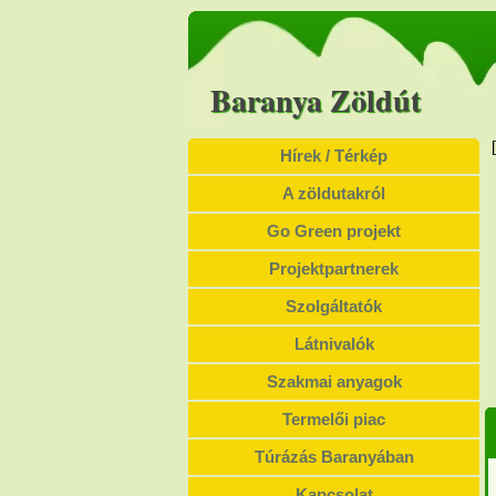
Baranya Zöldút
Hírek / Térkép
A zöldutakról
Go Green projekt
Projektpartnerek
Szolgáltatók
Látnivalók
Szakmai anyagok
Termelői piac
Túrázás Baranyában
Kapcsolat