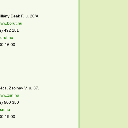
llány Deák F. u. 20/A.
/www.borut.hu
2) 492 181
orut.hu
00-16:00
écs, Zsolnay V. u. 37.
/www.zsn.hu
2) 500 350
sn.hu
00-19:00