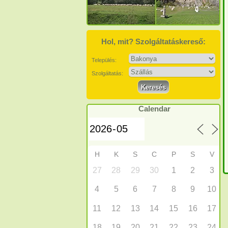
Hol, mit? Szolgáltatáskereső:
Település:
Szolgáltatás:
Calendar
H
K
S
C
P
S
V
27
28
29
30
1
2
3
4
5
6
7
8
9
10
11
12
13
14
15
16
17
18
19
20
21
22
23
24