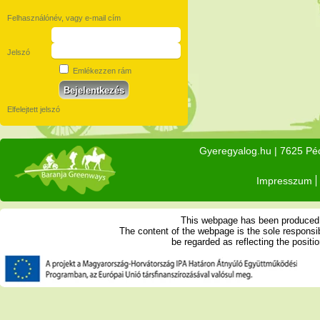
Felhasználónév, vagy e-mail cím
Jelszó
Emlékezzen rám
Elfelejtett jelszó
Gyeregyalog.hu
| 7625 Péc
Impresszum
This webpage has been produced w
The content of the webpage is the sole respons
be regarded as reflecting the posit