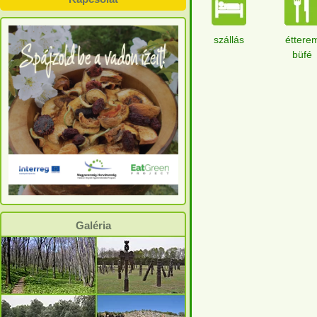
szállás
éttere
büfé
Galéria