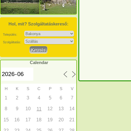
Hol, mit? Szolgáltatáskereső:
Település:
Szolgáltatás:
Calendar
H
K
S
C
P
S
V
1
2
3
4
5
6
7
8
9
10
12
13
14
11
15
16
17
18
19
20
21
22
23
24
25
26
27
28