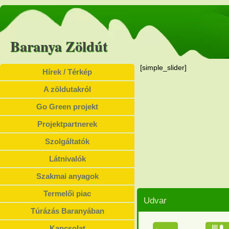
Baranya Zöldút
[simple_slider]
Hírek / Térkép
A zöldutakról
Go Green projekt
Projektpartnerek
Szolgáltatók
Látnivalók
Szakmai anyagok
Termelői piac
Udvar
Túrázás Baranyában
Kapcsolat