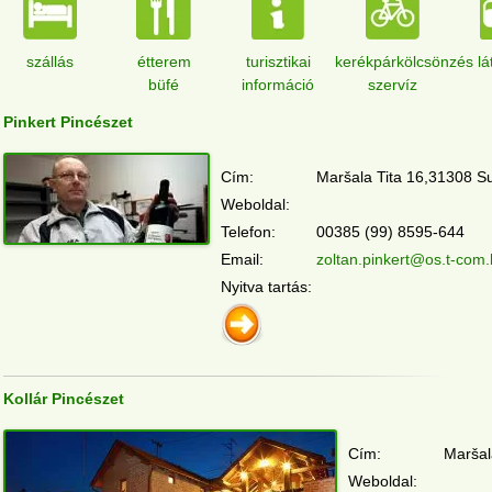
szállás
étterem
turisztikai
kerékpárkölcsönzés
lá
büfé
információ
szervíz
Pinkert Pincészet
Cím:
Maršala Tita 16,31308 S
Weboldal:
Telefon:
00385 (99) 8595-644
Email:
zoltan.pinkert@os.t-com.
Nyitva tartás:
Kollár Pincészet
Cím:
Maršal
Weboldal: