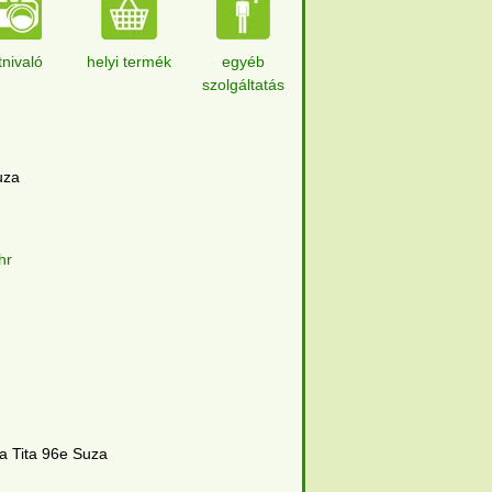
tnivaló
helyi termék
egyéb
szolgáltatás
uza
hr
a Tita 96e Suza