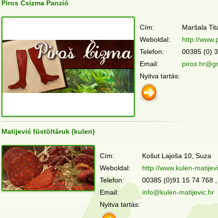
Piros Csizma Panzió
Cím:
Maršala Tit
Weboldal:
http://www.
Telefon:
00385 (0) 
Email:
piros.hr@g
Nyitva tartás:
Matijević füstöltáruk (kulen)
Cím:
Košut Lajoša 10, Suza
Weboldal:
http://www.kulen-matijevi
Telefon:
00385 (0)91 15 74 768 ,
Email:
info@kulen-matijevic.hr
Nyitva tartás: