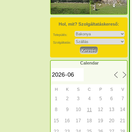
Hol, mit? Szolgáltatáskereső:
Település:
Szolgáltatás:
Calendar
H
K
S
C
P
S
V
1
2
3
4
5
6
7
8
9
10
12
13
14
11
15
16
17
18
19
20
21
22
23
24
25
26
27
28