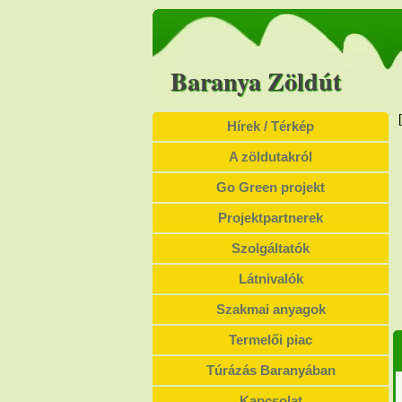
Baranya Zöldút
Hírek / Térkép
A zöldutakról
Go Green projekt
Projektpartnerek
Szolgáltatók
Látnivalók
Szakmai anyagok
Termelői piac
Túrázás Baranyában
Kapcsolat