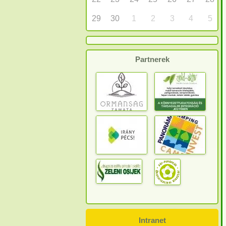
29
30
1
2
3
4
5
Partnerek
Intranet