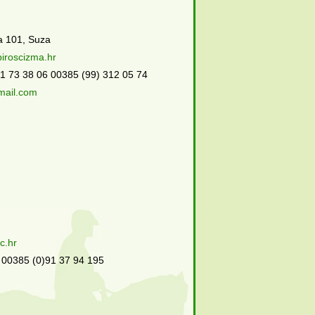
a 101, Suza
piroscizma.hr
31 73 38 06 00385 (99) 312 05 74
mail.com
c.hr
 00385 (0)91 37 94 195