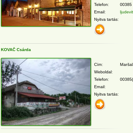
Telefon:
00385 
Email:
ljudev
Nyitva tartás:
KOVAČ Csárda
Cím:
Maršal
Weboldal:
Telefon:
00385(
Email:
Nyitva tartás: