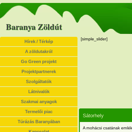
Baranya Zöldút
[simple_slider]
Hírek / Térkép
A zöldutakról
Go Green projekt
Projektpartnerek
Szolgáltatók
Látnivalók
Szakmai anyagok
Termelői piac
Sátorhely
Túrázás Baranyában
A mohácsi csatának emléke
Kapcsolat