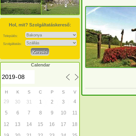
Hol, mit? Szolgáltatáskereső:
Település:
Szolgáltatás:
Calendar
H
K
S
C
P
S
V
29
4
30
31
1
2
3
5
6
7
8
9
10
11
12
13
14
15
16
17
18
19
20
21
22
23
24
25