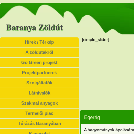
Baranya Zöldút
[simple_slider]
Hírek / Térkép
A zöldutakról
Go Green projekt
Projektpartnerek
Szolgáltatók
Látnivalók
Szakmai anyagok
Termelői piac
Egerág
Túrázás Baranyában
A hagyományok ápolására, 
Kapcsolat