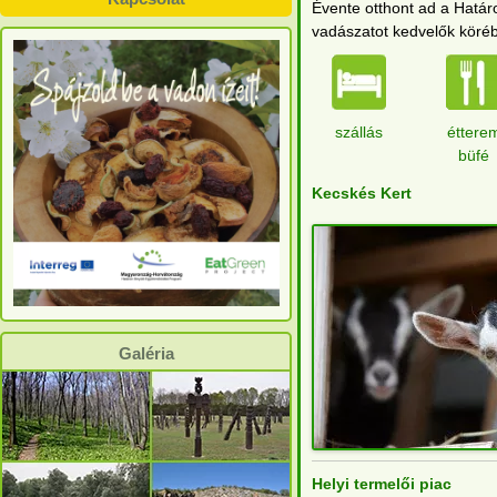
Évente otthont ad a Határ
vadászatot kedvelők köré
szállás
éttere
büfé
Kecskés Kert
Galéria
Helyi termelői piac