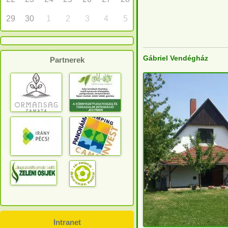
29
30
1
2
3
4
5
Gábriel Vendégház
Partnerek
Intranet