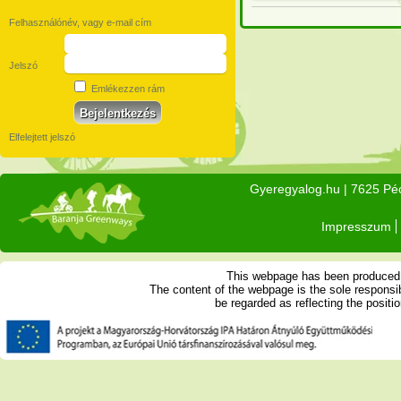
Felhasználónév, vagy e-mail cím
Jelszó
Emlékezzen rám
Elfelejtett jelszó
Gyeregyalog.hu
| 7625 Péc
Impresszum
This webpage has been produced w
The content of the webpage is the sole respons
be regarded as reflecting the posit