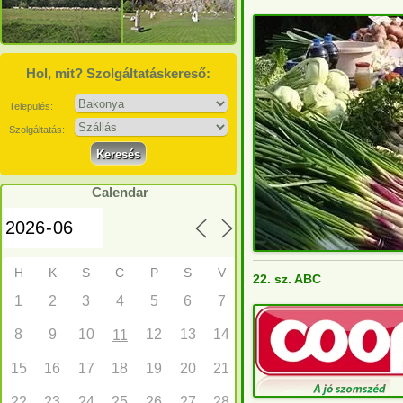
Hol, mit? Szolgáltatáskereső:
Település:
Szolgáltatás:
Calendar
H
K
S
C
P
S
V
22. sz. ABC
1
2
3
4
5
6
7
8
9
10
12
13
14
11
15
16
17
18
19
20
21
22
23
24
25
26
27
28