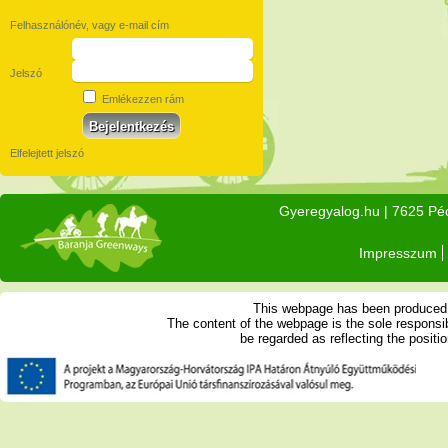
Felhasználónév, vagy e-mail cím
Jelszó
Emlékezzen rám
Elfelejtett jelszó
Gyeregyalog.hu
| 7625 Péc
Impresszum
This webpage has been produced w
The content of the webpage is the sole respons
be regarded as reflecting the posit