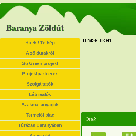
Baranya Zöldút
[simple_slider]
Hírek / Térkép
A zöldutakról
Go Green projekt
Projektpartnerek
Szolgáltatók
Látnivalók
Szakmai anyagok
Termelői piac
Draž
Túrázás Baranyában
Kapcsolat