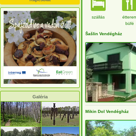
szállás
éttere
büfé
Šašlin Vendégház
Galéria
Mikin Dol Vendégház