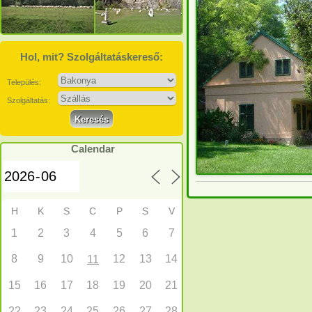
Hol, mit? Szolgáltatáskereső:
Település:
Szolgáltatás:
Calendar
H
K
S
C
P
S
V
1
2
3
4
5
6
7
8
9
10
12
13
14
11
15
16
17
18
19
20
21
22
23
24
25
26
27
28