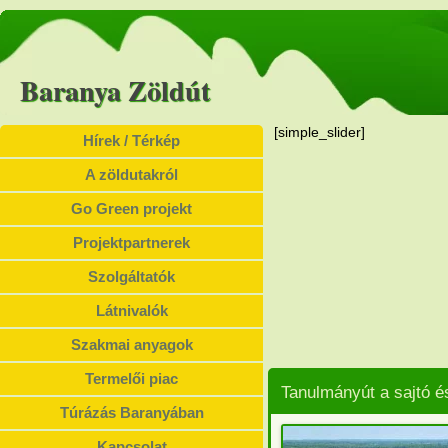
Baranya Zöldút
[simple_slider]
Hírek / Térkép
A zöldutakról
Go Green projekt
Projektpartnerek
Szolgáltatók
Látnivalók
Szakmai anyagok
Termelői piac
Tanulmányút a sajtó é
Túrázás Baranyában
Kapcsolat