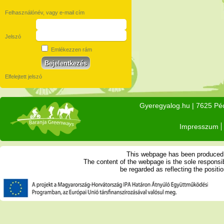
Felhasználónév, vagy e-mail cím
Jelszó
Emlékezzen rám
Elfelejtett jelszó
Gyeregyalog.hu
| 7625 Péc
Impresszum
This webpage has been produced w
The content of the webpage is the sole respons
be regarded as reflecting the posit