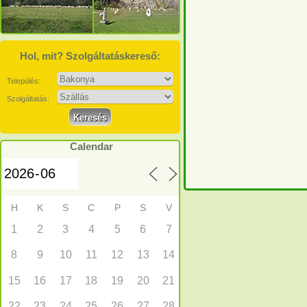
Hol, mit? Szolgáltatáskereső:
Település:
Szolgáltatás:
Calendar
H
K
S
C
P
S
V
1
2
3
4
5
6
7
8
9
10
11
12
13
14
15
16
17
18
19
20
21
22
23
24
25
26
27
28