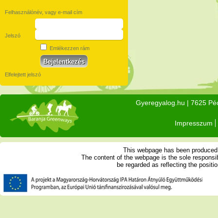
Felhasználónév, vagy e-mail cím
Jelszó
Emlékezzen rám
Elfelejtett jelszó
Gyeregyalog.hu
| 7625 Péc
Impresszum
This webpage has been produced w
The content of the webpage is the sole respons
be regarded as reflecting the posit