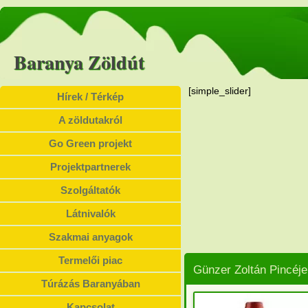
Baranya Zöldút
[simple_slider]
Hírek / Térkép
A zöldutakról
Go Green projekt
Projektpartnerek
Szolgáltatók
Látnivalók
Szakmai anyagok
Termelői piac
Günzer Zoltán Pincéje
Túrázás Baranyában
Kapcsolat