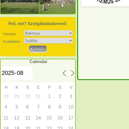
Hol, mit? Szolgáltatáskereső:
Település:
Szolgáltatás:
Calendar
H
K
S
C
P
S
V
28
29
30
31
1
2
3
4
5
6
7
8
9
10
11
12
13
14
15
16
17
18
19
20
21
22
23
24