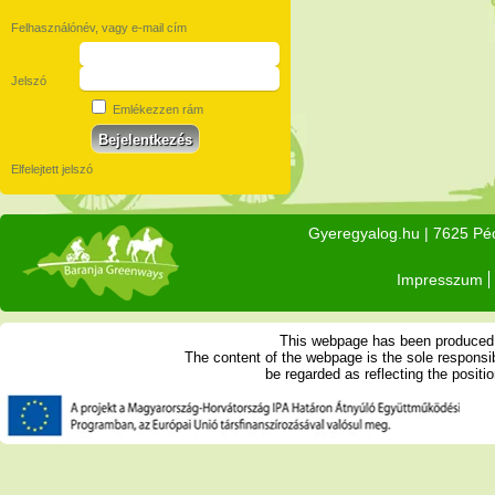
Felhasználónév, vagy e-mail cím
Jelszó
Emlékezzen rám
Elfelejtett jelszó
Gyeregyalog.hu
| 7625 Péc
Impresszum
This webpage has been produced w
The content of the webpage is the sole respons
be regarded as reflecting the posit