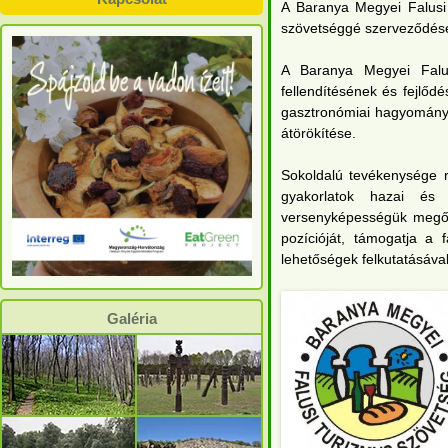
A Baranya Megyei Falusi 
szövetséggé szerveződéséve
A Baranya Megyei Falus
fellendítésének és fejlődé
gasztronómiai hagyománya
átörökítése.
Sokoldalú tevékenysége ré
gyakorlatok hazai és 
versenyképességük megőrzé
pozícióját, támogatja a
lehetőségek felkutatásáva
Galéria