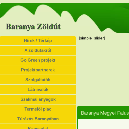
Baranya Zöldút
[simple_slider]
Hírek / Térkép
A zöldutakról
Go Green projekt
Projektpartnerek
Szolgáltatók
Látnivalók
Szakmai anyagok
Termelői piac
Baranya Megyei Falus
Túrázás Baranyában
Kapcsolat