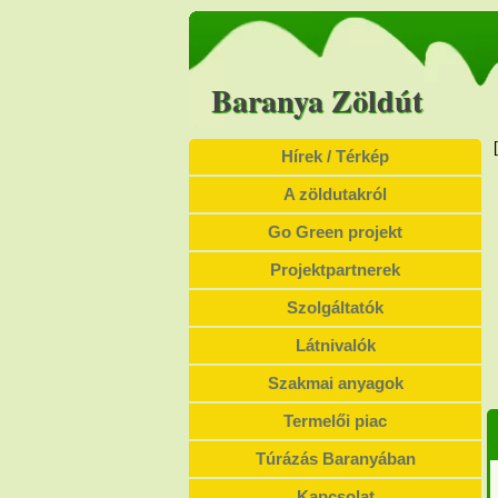
Baranya Zöldút
Hírek / Térkép
A zöldutakról
Go Green projekt
Projektpartnerek
Szolgáltatók
Látnivalók
Szakmai anyagok
Termelői piac
Túrázás Baranyában
Kapcsolat