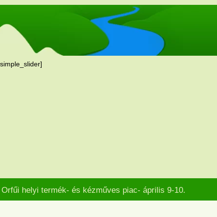
[simple_slider]
Orfűi helyi termék- és kézműves piac- április 9-10.