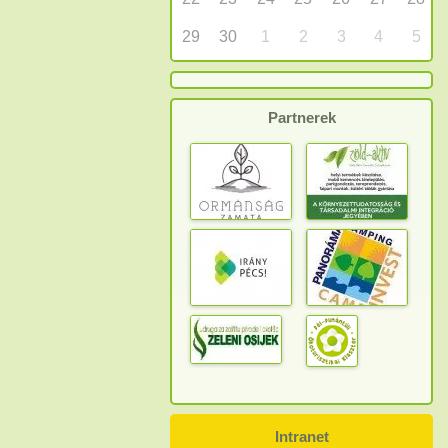
29
30
1
2
3
4
5
Partnerek
Intranet