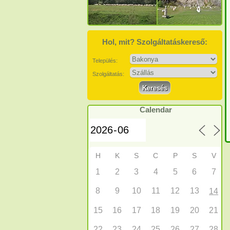
Hol, mit? Szolgáltatáskereső:
Település:
Szolgáltatás:
Calendar
H
K
S
C
P
S
V
1
2
3
4
5
6
7
8
9
10
11
12
13
14
15
16
17
18
19
20
21
22
23
24
25
26
27
28