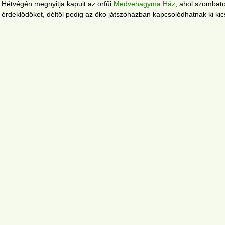
Hétvégén megnyitja kapuit az orfűi
Medvehagyma Ház
, ahol szombato
érdeklődőket, déltől pedig az öko játszóházban kapcsolódhatnak ki kic