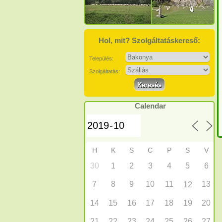
Hol, mit? Szolgáltatáskereső:
Település:
Szolgáltatás:
Calendar
H
K
S
C
P
S
V
30
1
2
3
4
5
6
7
8
9
10
11
13
12
14
15
16
17
18
19
20
21
22
23
24
25
26
27