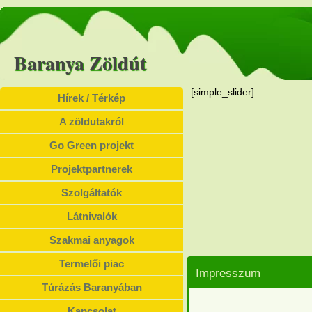
Baranya Zöldút
[simple_slider]
Hírek / Térkép
A zöldutakról
Go Green projekt
Projektpartnerek
Szolgáltatók
Látnivalók
Szakmai anyagok
Termelői piac
Impresszum
Túrázás Baranyában
Kapcsolat