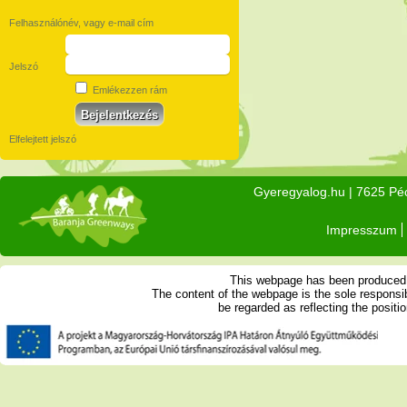
Felhasználónév, vagy e-mail cím
Jelszó
Emlékezzen rám
Elfelejtett jelszó
Gyeregyalog.hu
| 7625 Péc
Impresszum
This webpage has been produced w
The content of the webpage is the sole respons
be regarded as reflecting the posit