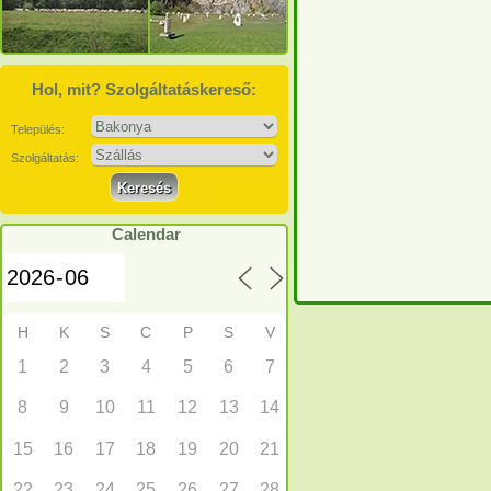
Hol, mit? Szolgáltatáskereső:
Település:
Szolgáltatás:
Calendar
H
K
S
C
P
S
V
1
2
3
4
5
6
7
8
9
10
11
12
13
14
15
16
17
18
19
20
21
22
23
24
25
26
27
28