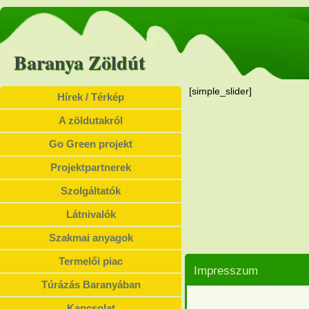
Baranya Zöldút
[simple_slider]
Hírek / Térkép
A zöldutakról
Go Green projekt
Projektpartnerek
Szolgáltatók
Látnivalók
Szakmai anyagok
Termelői piac
Impresszum
Túrázás Baranyában
Kapcsolat