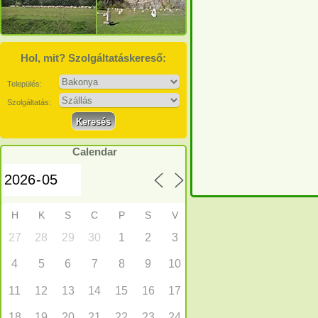
Hol, mit? Szolgáltatáskereső:
Település:
Szolgáltatás:
Calendar
H
K
S
C
P
S
V
27
28
29
30
1
2
3
4
5
6
7
8
9
10
11
12
13
14
15
16
17
18
19
20
21
22
23
24