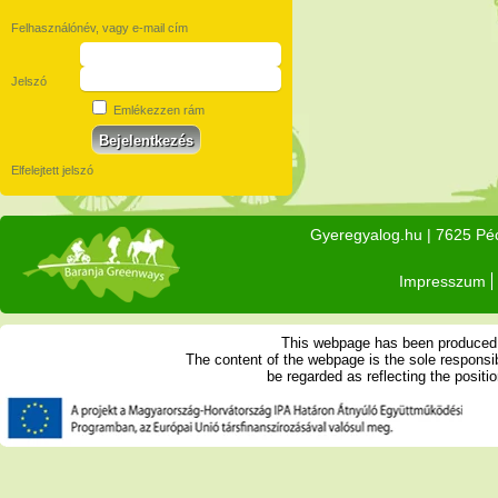
Felhasználónév, vagy e-mail cím
Jelszó
Emlékezzen rám
Elfelejtett jelszó
Gyeregyalog.hu
| 7625 Péc
Impresszum
This webpage has been produced w
The content of the webpage is the sole respons
be regarded as reflecting the posit