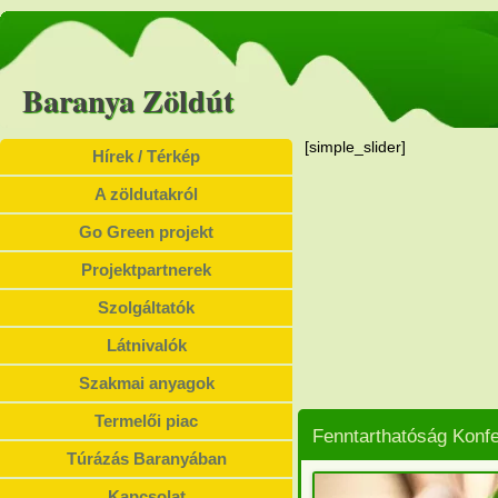
Baranya Zöldút
[simple_slider]
Hírek / Térkép
A zöldutakról
Go Green projekt
Projektpartnerek
Szolgáltatók
Látnivalók
Szakmai anyagok
Termelői piac
Fenntarthatóság Konf
Túrázás Baranyában
Kapcsolat