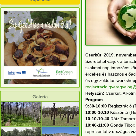
Cserkút,
2019. november
Szeretettel várjuk a turi
szakmai nap impozáns kör
érdekes és hasznos előadás
és egy zöldutas workshoppa
regisztracio.gyeregyalog
Helyszín:
Cserkút, Alkot
Galéria
Program
9:30-10:00
Regisztráció (
10:00-10.10
Köszöntő (He
10:10-10:40
Rátz Tamara: 
10:40-11:00
Gonda Tibor: 
reprezentatív országos v