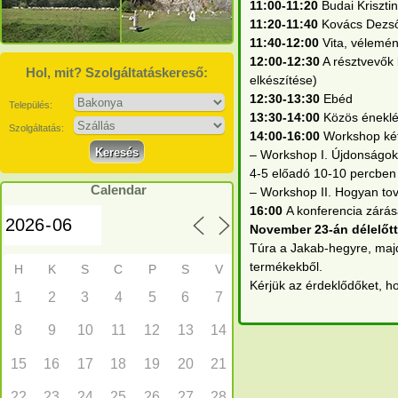
11:00-11:20
Budai Krisztin
11:20-11:40
Kovács Dezső
11:40-12:00
Vita, vélemé
12:00-12:30
A résztvevők 
Hol, mit? Szolgáltatáskereső:
elkészítése)
12:30-13:30
Ebéd
Település:
13:30-14:00
Közös éneklé
Szolgáltatás:
14:00-16:00
Workshop két
– Workshop I. Újdonságok a
4-5 előadó 10-10 percben 
Calendar
– Workshop II. Hogyan to
16:00
A konferencia zár
November 23-án
délelőt
Túra a Jakab-hegyre, majd
termékekből.
H
K
S
C
P
S
V
Kérjük az érdeklődőket, 
1
2
3
4
5
6
7
8
9
10
11
12
13
14
15
16
17
18
19
20
21
22
23
24
25
26
27
28