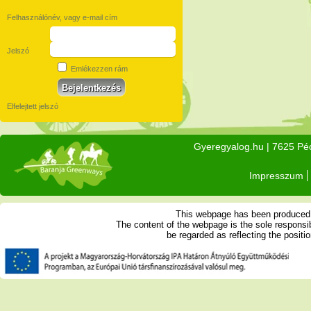
Felhasználónév, vagy e-mail cím
Jelszó
Emlékezzen rám
Elfelejtett jelszó
Gyeregyalog.hu
| 7625 Péc
Impresszum
This webpage has been produced w
The content of the webpage is the sole respons
be regarded as reflecting the posit